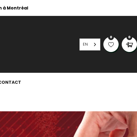
n à Montréal
0
0
EN
CONTACT