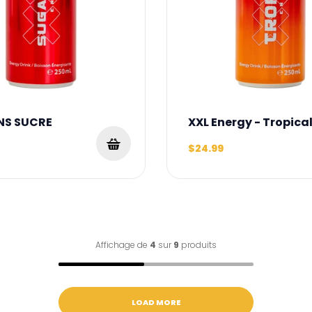
NS SUCRE
XXL Energy - Tropica
$24.99
Affichage de
4
sur
9
produits
LOAD MORE